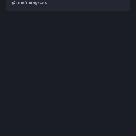
@t.me/miragecss