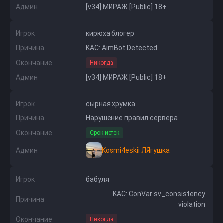
Админ
[v34] МИРАЖ [Public] 18+
Игрок
кирюха блогер
Причина
KAC: AimBot Detected
Окончание
Никогда
Админ
[v34] МИРАЖ [Public] 18+
Игрок
сырная хрумка
Причина
Нарушение правил сервера
Окончание
Срок истек
Админ
Kosmi4eskii ЛЯгушка
Игрок
бабуля
KAC: ConVar sv_consistency
Причина
violation
Окончание
Никогда