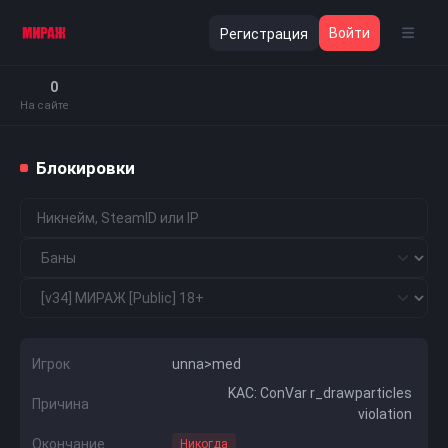
Войти
Регистрация
0
На сайте
Блокировки
Игрок
unna>med
KAC: ConVar r_drawparticles
Причина
violation
Окончание
Никогда