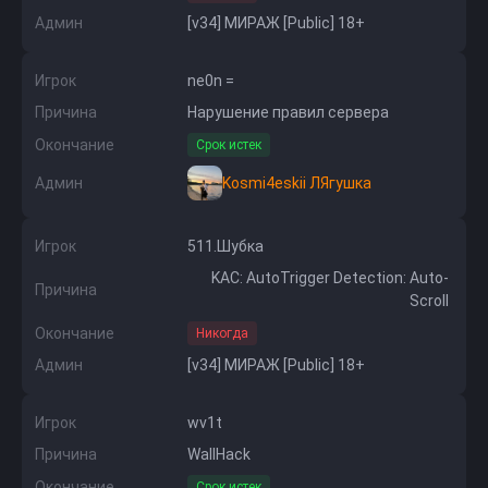
Админ
[v34] МИРАЖ [Public] 18+
Игрок
ne0n =
Причина
Нарушение правил сервера
Окончание
Срок истек
Админ
Kosmi4eskii ЛЯгушка
Игрок
511.Шубка
KAC: AutoTrigger Detection: Auto-
Причина
Scroll
Окончание
Никогда
Админ
[v34] МИРАЖ [Public] 18+
Игрок
wv1t
Причина
WallHack
Окончание
Срок истек