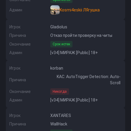
Админ
Kosmi4eskii ЛЯгушка
Игрок
Gladiolus
Причина
Отказ пройти проверку на читы
Окончание
Срок истек
Админ
[v34] МИРАЖ [Public] 18+
Игрок
korban
KAC: AutoTrigger Detection: Auto-
Причина
Scroll
Окончание
Никогда
Админ
[v34] МИРАЖ [Public] 18+
Игрок
XANTARES
Причина
WallHack