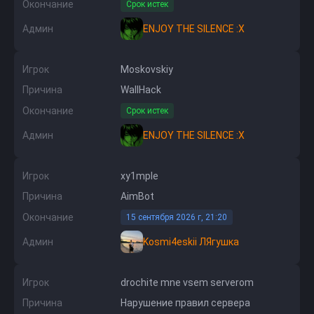
Окончание
Срок истек
Админ
ENJOY THE SILENCE :X
Игрок
Moskovskiy
Причина
WallHack
Окончание
Срок истек
Админ
ENJOY THE SILENCE :X
Игрок
xy1mple
Причина
AimBot
Окончание
15 сентября 2026 г, 21:20
Админ
Kosmi4eskii ЛЯгушка
Игрок
drochite mne vsem serverom
Причина
Нарушение правил сервера