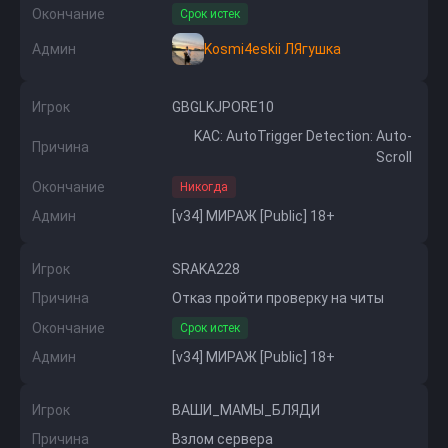
Окончание
Срок истек
Админ
Kosmi4eskii ЛЯгушка
Игрок
GBGLKJPORE10
KAC: AutoTrigger Detection: Auto-
Причина
Scroll
Окончание
Никогда
Админ
[v34] МИРАЖ [Public] 18+
Игрок
SRAKA228
Причина
Отказ пройти проверку на читы
Окончание
Срок истек
Админ
[v34] МИРАЖ [Public] 18+
Игрок
ВАШИ_МАМЫ_БЛЯДИ
Причина
Взлом сервера