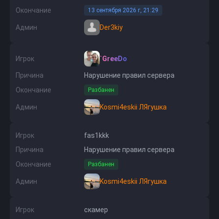
Окончание
13 сентября 2026 г, 21:29
Админ
Der3kiy
Игрок
`GreeDo
Причина
Нарушение правил сервера
Окончание
Разбанен
Админ
Kosmi4eskii ЛЯгушка
Игрок
fas1kkk
Причина
Нарушение правил сервера
Окончание
Разбанен
Админ
Kosmi4eskii ЛЯгушка
Игрок
скамер