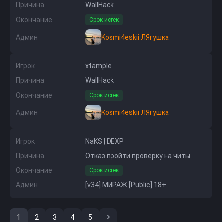
Причина
WallHack
Окончание
Срок истек
Админ
Kosmi4eskii ЛЯгушка
Игрок
xtample
Причина
WallHack
Окончание
Срок истек
Админ
Kosmi4eskii ЛЯгушка
Игрок
NaKS | DEXP
Причина
Отказ пройти проверку на читы
Окончание
Срок истек
Админ
[v34] МИРАЖ [Public] 18+
1
2
3
4
5
Последняя