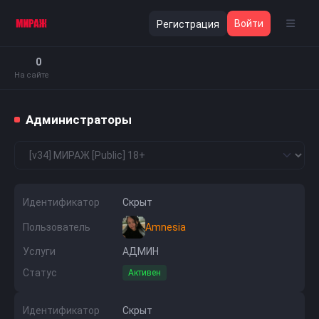
Войти
Регистрация
0
На сайте
Администраторы
Идентификатор
Скрыт
Пользователь
Amnesia
Услуги
АДМИН
Статус
Активен
Идентификатор
Скрыт