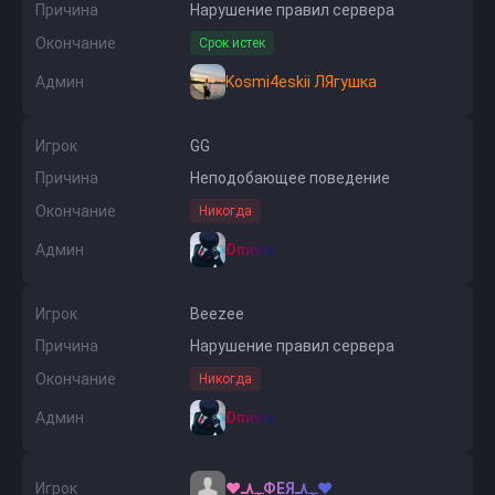
Причина
Нарушение правил сервера
Окончание
Срок истек
Админ
Kosmi4eskii ЛЯгушка
Игрок
GG
Причина
Неподобающее поведение
Окончание
Никогда
Админ
Опиум
Игрок
Beezee
Причина
Нарушение правил сервера
Окончание
Никогда
Админ
Опиум
Игрок
♥ﮩ٨ـФЕЯﮩ٨ـ♥