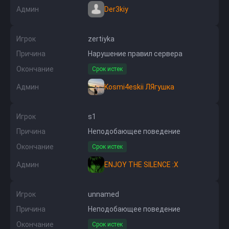
Админ
Der3kiy
Игрок
zertiyka
Причина
Нарушение правил сервера
Окончание
Срок истек
Админ
Kosmi4eskii ЛЯгушка
Игрок
s1
Причина
Неподобающее поведение
Окончание
Срок истек
Админ
ENJOY THE SILENCE :X
Игрок
unnamed
Причина
Неподобающее поведение
Окончание
Срок истек