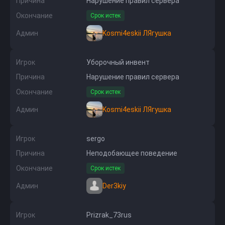
Причина
Нарушение правил сервера
Окончание
Срок истек
Админ
Kosmi4eskii ЛЯгушка
Игрок
Уборочный инвент
Причина
Нарушение правил сервера
Окончание
Срок истек
Админ
Kosmi4eskii ЛЯгушка
Игрок
sergo
Причина
Неподобающее поведение
Окончание
Срок истек
Админ
Der3kiy
Игрок
Prizrak_73rus