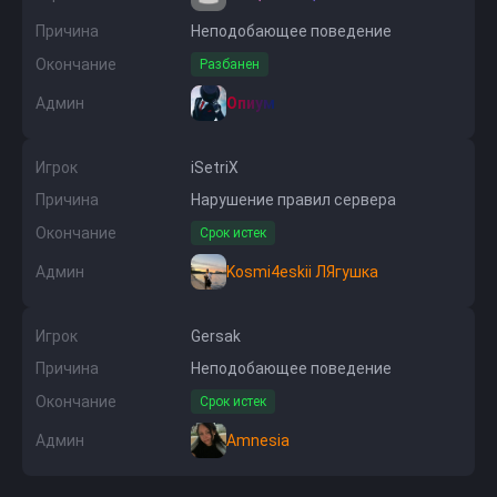
Причина
Неподобающее поведение
Окончание
Разбанен
Админ
Опиум
Игрок
iSetriX
Причина
Нарушение правил сервера
Окончание
Срок истек
Админ
Kosmi4eskii ЛЯгушка
Игрок
Gersak
Причина
Неподобающее поведение
Окончание
Срок истек
Админ
Amnesia