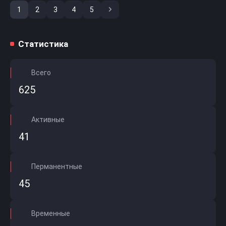
1
2
3
4
5
Последняя
Статистика
Всего
625
Активные
41
Перманентные
45
Временные