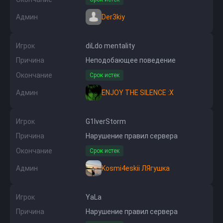
Админ
Der3kiy
Игрок
diLdo mentality
Причина
Неподобающее поведение
Окончание
Срок истек
Админ
ENJOY THE SILENCE :X
Игрок
G1lverStorm
Причина
Нарушение правил сервера
Окончание
Срок истек
Админ
Kosmi4eskii ЛЯгушка
Игрок
YaLa
Причина
Нарушение правил сервера