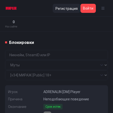
Войти
Регистрация
0
На сайте
Блокировки
Игрок
АDRENАLIN [DM] Player
Причина
Неподобающее поведение
Окончание
Срок истек