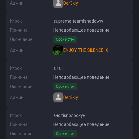
Админ
Der3kiy
Игрок
supreme team|shadoww
Причина
Неподобающее поведение
Окончание
Срок истек
Админ
ENJOY THE SILENCE :X
Игрок
s1s1
Причина
Неподобающее поведение
Окончание
Срок истек
Админ
Der3kiy
Игрок
єнотікполоскун
Причина
Неподобающее поведение
Окончание
Срок истек