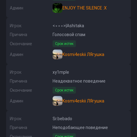
Админ
ENJOY THE SILENCE :X
Игрок
<∘∘∘>|Ashitaka
Причина
Голосовой спам
Окончание
Срок истек
Админ
Kosmi4eskii ЛЯгушка
Игрок
xy1mple
Причина
Неадекватное поведение
Окончание
Срок истек
Админ
Kosmi4eskii ЛЯгушка
Игрок
Sr.bebado
Причина
Неподобающее поведение
Окончание
Срок истек