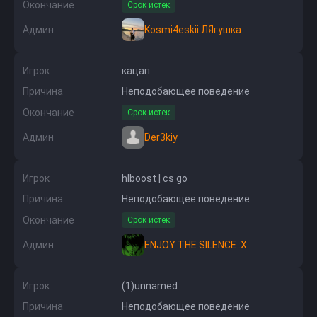
Окончание
Срок истек
Админ
Kosmi4eskii ЛЯгушка
Игрок
кацап
Причина
Неподобающее поведение
Окончание
Срок истек
Админ
Der3kiy
Игрок
hlboost | cs go
Причина
Неподобающее поведение
Окончание
Срок истек
Админ
ENJOY THE SILENCE :X
Игрок
(1)unnamed
Причина
Неподобающее поведение