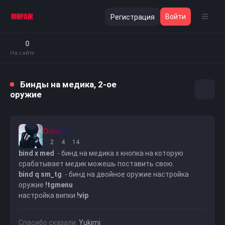
Войти
Регистрация
0
На сайте
Бинды на медика, 2-ое
оружие
Опиум
2
4
14
bind x med
- бинд на медика x кнопка на которую
срабатывает медик можешь поставить свою.
bind q sm_tg
- бинд на двойное оружие настройка
оружие
!tgmenu
настройка випки
!vip
Спасибо сказали:
Yukimi